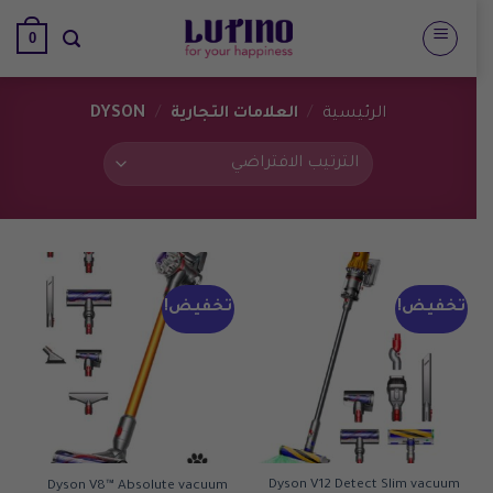
تخطي
0
للمحتوى
الرئيسية
/
العلامات التجارية
/
DYSON
تخفيض!
تخفيض!
Dyson V12 Detect Slim vacuum
Dyson V8™ Absolute vacuum