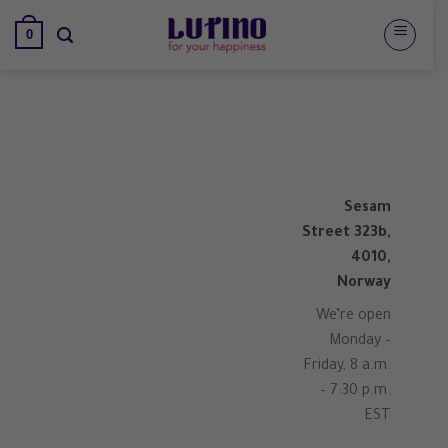
تخطي
0
للمحتوى
Sesam
Street 323b,
4010,
Norway
We’re open
Monday –
Friday, 8 a.m.
– 7:30 p.m.
EST