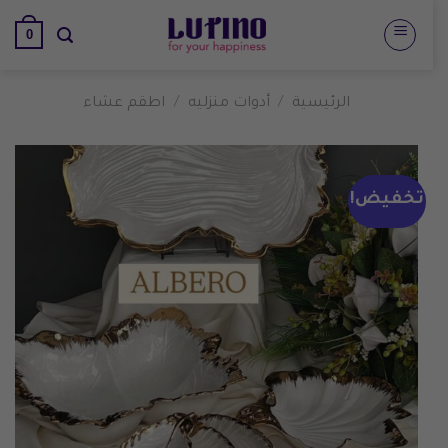
تخطي
0
للمحتوى
الرئيسية
/
أدوات منزليه
/
اطقم عشاء
تخفيض!