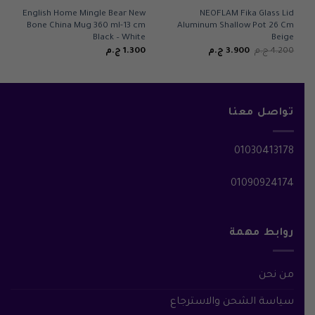
English Home Mingle Bear New
NEOFLAM Fika Glass Lid
Bone China Mug 360 ml-13 cm
Aluminum Shallow Pot 26 Cm
Black – White
Beige
السعر
السعر
4.200
ج.م
3.900
ج.م
1.300
ج.م
الأصلي
الحالي
هو:
هو:
4.200 ج.م.
3.900 ج.م.
تواصل معنا
01030413178
01090924174
روابط مهمة
من نحن
سياسة الشحن والاسترجاع