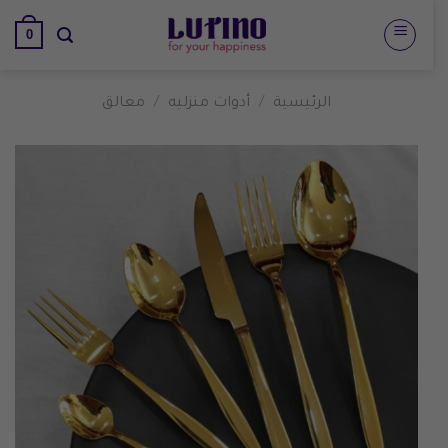
تخطي
0
للمحتوى
الرئيسية
/
أدوات منزليه
/
معالق