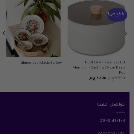
تخفيض!
NEOFLAM Fika Glass Lid
dinner set -clasic-turkey
Aluminum Casting 26 cm Deep
Pot
السعر
السعر
5.500
ج.م
5.100
ج.م
الأصلي
الحالي
هو:
هو:
5.500 ج.م.
5.100 ج.م.
تواصل معنا
01030413178