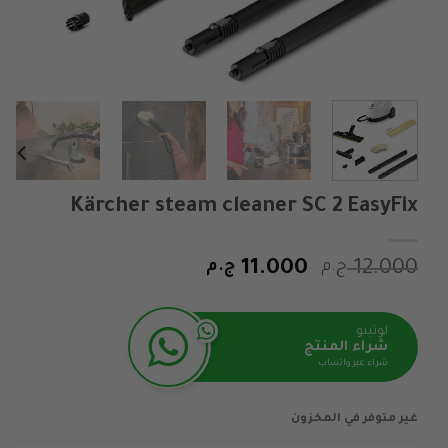
Kärcher steam cleaner SC 2 EasyFix
السعر
السعر
12.000
ج.م
11.000
ج.م
الأصلي
الحالي
هو:
هو:
لوتينو
12.000 ج.م.
11.000 ج.م.
شراء المنتج
شراء عبر واتساب
غير متوفر في المخزون