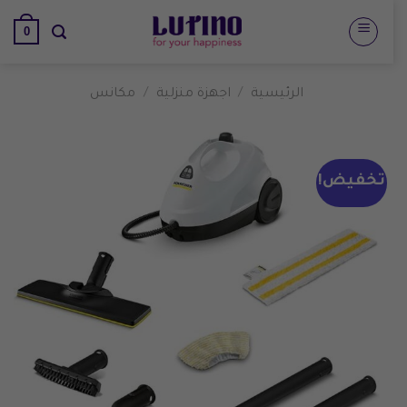
تخطي
0
للمحتوى
الرئيسية
/
اجهزة منزلية
/
مكانس
تخفيض!