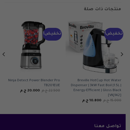
منتجات ذات صلة
تخفيض!
تخفيض!
Ninja Detect Power Blender Pro
Breville HotCup Hot Water
TB201EUE
Dispenser | 3kW Fast Boil |1.5L |
Energy-Efficient | Gloss Black
السعر
السعر
22.500
ج.م
20.000
ج.م
الأصلي
الحالي
[VKJ142]
هو:
هو:
السعر
السعر
15.000
ج.م
10.800
ج.م
22.500 ج.م.
20.000 ج.م.
الأصلي
الحالي
هو:
هو:
15.000 ج.م.
10.800 ج.م.
تواصل معنا