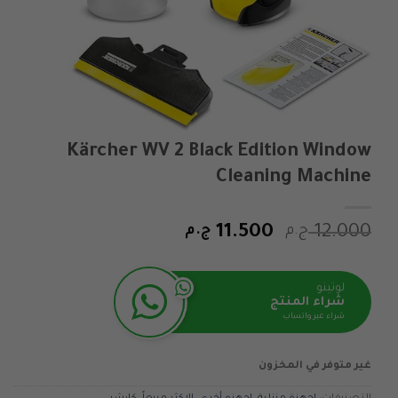
Kärcher WV 2 Black Edition Window
Cleaning Machine
السعر
السعر
12.000
ج.م
11.500
ج.م
الأصلي
الحالي
هو:
هو:
لوتينو
12.000 ج.م.
11.500 ج.م.
شراء المنتج
شراء عبر واتساب
غير متوفر في المخزون