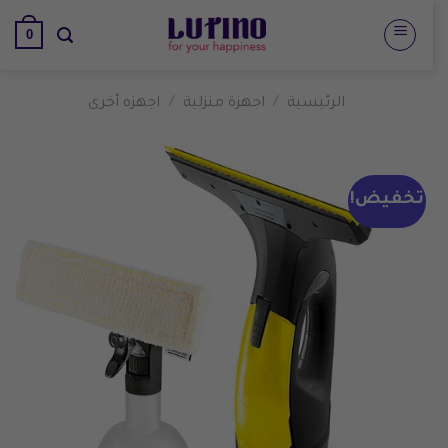
تخطي
0
للمحتوى
الرئيسية
/
اجهزة منزلية
/
اجهزه أخرى
تخفيض!