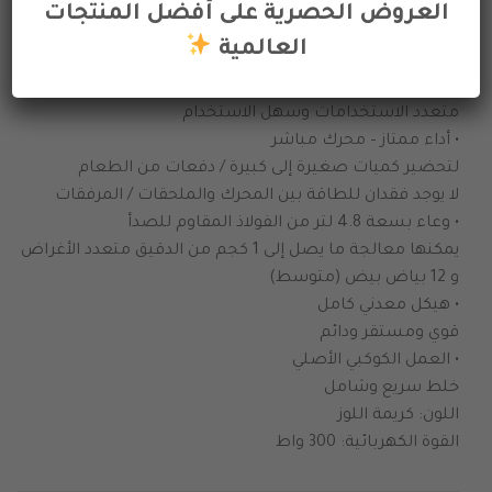
• تصميم مبدع ، خالد ، أنيق وسلس ، مستدير الرأس مائل
العروض الحصرية على أفضل المنتجات
سهولة التنظيف والاستخدام
العالمية
• محور مرفق متعدد الأغراض
تتوفر مجموعة كبيرة من الملحقات الاختيارية
متعدد الاستخدامات وسهل الاستخدام
• أداء ممتاز – محرك مباشر
لتحضير كميات صغيرة إلى كبيرة / دفعات من الطعام
لا يوجد فقدان للطاقة بين المحرك والملحقات / المرفقات
• وعاء بسعة 4.8 لتر من الفولاذ المقاوم للصدأ
يمكنها معالجة ما يصل إلى 1 كجم من الدقيق متعدد الأغراض
و 12 بياض بيض (متوسط)
• هيكل معدني كامل
قوي ومستقر ودائم
• العمل الكوكبي الأصلي
خلط سريع وشامل
اللون: كريمة اللوز
القوة الكهربائية: 300 واط