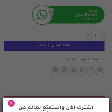
الأصلي
الحالي
هو:
هو:
لوتينو
45.000 ج.م.
34.500 ج.م.
شراء المنتج
شراء عبر واتساب
كمية KitchenAid ARTISAN 4.8 L Tilt-Head Stand Mixer - Almond Cream
إضافة إلى السلة
التصنيفات:
اجهزة منزلية
,
عجانات
الوصف
×
اشترك الآن واستمتع بعالم من