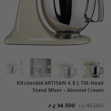
KitchenAid ARTISAN 4.8 L Tilt-Head
Stand Mixer – Almond Cream
السعر
السعر
45.000
ج.م
34.500
ج.م