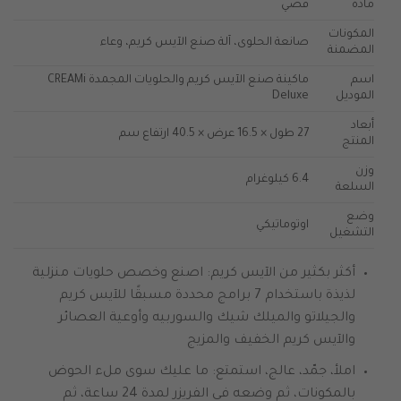
مادة
فضي
المكونات
صانعة الحلوى، آلة صنع الآيس كريم، وعاء
المضمنة
اسم
ماكينة صنع الآيس كريم والحلويات المجمدة CREAMi
الموديل
Deluxe
أبعاد
27 طول × 16.5 عرض × 40.5 ارتفاع سم
المنتج
وزن
6.4 كيلوغرام
السلعة
وضع
اوتوماتيكي
التشغيل
أكثر بكثير من الآيس كريم: اصنع وخصص حلويات منزلية
لذيذة باستخدام 7 برامج محددة مسبقًا للآيس كريم
والجيلاتو والميلك شيك والسوربيه وأوعية العصائر
والآيس كريم الخفيف والمزيج
املأ، جمّد، عالج، استمتع: ما عليك سوى ملء الحوض
بالمكونات، ثم وضعه في الفريزر لمدة 24 ساعة، ثم