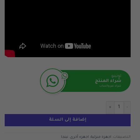
لوتينو
شراء المنتج
شراء عبر واتساب
كمية Ninja CREAMi Ice Cream Maker & Frozen Dessert Maker with 3 Tubs, 7 Programs
إضافة إلى السلة
التصنيفات:
اجهزة منزلية
,
اجهزه أخرى
,
نينجا