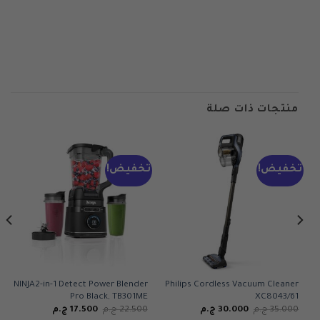
منتجات ذات صلة
تخفيض!
تخفيض!
NINJA2-in-1 Detect Power Blender
Philips Cordless Vacuum Cleaner
Pro Black, TB301ME
XC8043/61
السعر
السعر
السعر
السعر
35.000
ج.م
30.000
ج.م
22.500
ج.م
17.500
ج.م
الأصلي
الحالي
الأصلي
الحالي