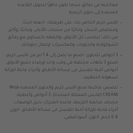
معالجته في دقائق عندما تكون جاهزًا لتحويل القاعدة
المجمدة إلى حلوى كريمية
الآيس كريم الخاص بك، على طريقتك: اجعله لذيذًا،
ومنخفض السكر، وخاليًا من منتجات الألبان، ونباتيًا، وأكثر
من ذلك، ليناسب كل الأذواق، واخلطه بالتساوي مع رقائق
الشوكولاتة والحلويات والمكسرات لإكمال حلوياتك
3 أحواض للحلوى: اصنع ما يصل إلى 1.4 لتر من الآيس كريم؛
اصنع 3 نكهات مختلفة في وقت واحد لإرضاء جميع الأذواق.
أحواض آمنة للغسل في غسالة الأطباق وأجزاء قابلة للإزالة
لسهولة التنظيف.
تتضمن؛ ماكينة صنع الآيس كريم والحلوى المجمدة Ninja
CREAMi (قابس المملكة المتحدة)، 3 أحواض وأغطية،
مجداف صانعة الكريمة، قاعدة المحرك، دليل الوصفات.
أجزاء قابلة للإزالة آمنة للغسل في غسالة الأطباق. الوزن
6.4 كجم. اللون: أسود/فضي