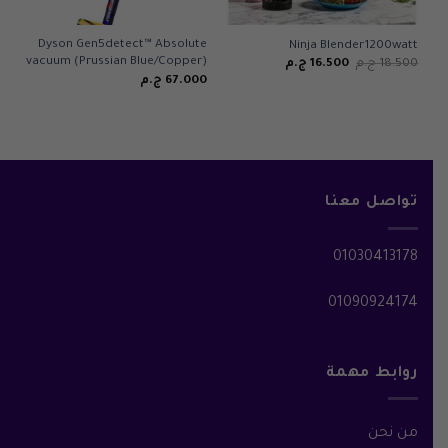
Dyson Gen5detect™ Absolute
Ninja Blender1200watt
vacuum (Prussian Blue/Copper)
السعر
السعر
18.500
ج.م
16.500
ج.م
الأصلي
الحالي
67.000
ج.م
هو:
هو:
18.500 ج.م.
16.500 ج.م.
تواصل معنا
01030413178
01090924174
روابط مهمة
من نحن