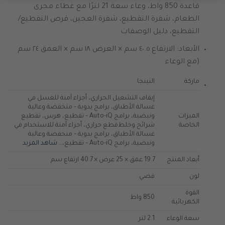
قاعدة 850 واط، وعاء سعة 21 لترًا مع غطاء مجرى
الطعام، شفرة التقطيع، شفرة العجين، قرص التقطيع/
التقطيع، دليل الوصفات
الأبعاد: الارتفاع ٤٠.٥ سم × العرض ١٨ سم × العمق ٢٤ سم
(مع الوعاء
ماركة
النينجا
إيقاف التشغيل الحراري، أجزاء آمنة للغسل في
غسالة الأطباق، برامج يدوية – منخفضة وعالية
الميزات
ونبضية، برامج Auto-iQ – تقطيع، هرس، تقطيع
الخاصة
شرائح وخلط
قطع حراري، أجزاء آمنة للاستخدام في
غسالة الأطباق، برامج يدوية – منخفضة وعالية
ونبضية، برامج Auto-iQ – تقطيع،…
شاهد المزيد
أبعاد المنتج
19.7 عمق × 25 عرض × 40.7 ارتفاع سم
لون
فضي
القوة
850 واط
الكهربائية
سعة الوعاء
2.1 لتر