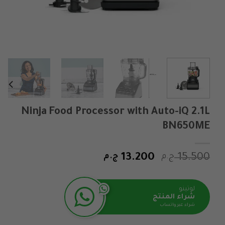
Ninja Food Processor with Auto-iQ 2.1L
BN650ME
السعر
السعر
15.500
ج.م
13.200
ج.م
الأصلي
الحالي
هو:
هو:
لوتينو
15.500 ج.م.
13.200 ج.م.
شراء المنتج
شراء عبر واتساب