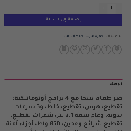
كمية Ninja Food Processor with Auto-iQ 2.1L BN650ME
إضافة إلى السلة
التصنيفات:
اجهزة منزلية
,
خلاطات
,
نينجا
الوصف
ضر طعام نينجا مع 4 برامج أوتوماتيكية:
تقطيع، هرس، تقطيع، خلط، و3 سرعات
يدوية، وعاء سعة 2.1 لتر، شفرات تقطيع،
تقطيع شرائح وعجين، 850 واط، أجزاء آمنة