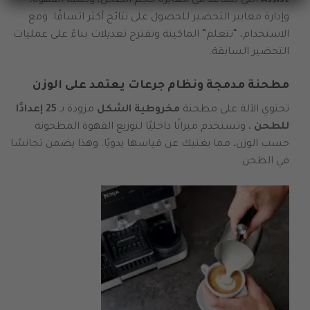
Assist
التي تساعد في معايرة حجم الطحن، وكمية القهوة،
وإدارة معايير التحضير للحصول على نتائج أكثر اتساقًا. ومع
الاستخدام، “تتعلم” الماكينة وتقترح تعديلات بناءً على عمليات
التحضير السابقة.
مطحنة مدمجة ونظام جرعات يعتمد على الوزن
تحتوي الآلة على مطحنة
مخروطية الشكل
مزودة بـ
25 إعدادًا
للطحن
، وتستخدم ميزانًا داخليًا لتوزيع القهوة
المطحونة
حسب الوزن، مما يغنيك عن قياسها يدويًا. وهذا يضمن تجانسًا
في الطحن.