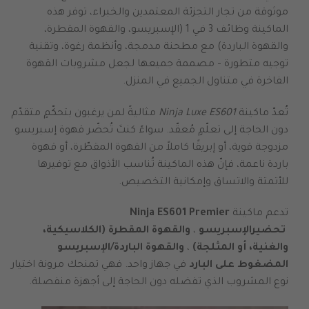
موثوقة من تجار التجزئة المعتمدين والخبراء، توفر هذه
الماكينة وظائف 3 في 1 (الإسبريسو، والقهوة المقطرة،
والقهوة الباردة) مع مطحنة مدمجة، وأنظمة رغوة، وتقنية
توجيه متطورة – مصممة جميعها لجعل مشروبات القهوة
الفاخرة في متناول الجميع في المنزل.
تُعدّ ماكينة
Ninja Luxe ES601
مثاليةً لمن يرغبون بتحكّمٍ متقدّم
دون الحاجة إلى تعلّمٍ مُعقّد. سواءً كنتَ تُحضّر قهوة إسبريسو
مزدوجة قوية، أو إبريقًا كاملاً من القهوة المقطّرة، أو قهوة
باردة ناعمة، فإنّ هذه الماكينة تُناسب
الأذواق مع توفيرها
للأتمتة والاتساق وإمكانية التخصيص.
تدعم ماكينة
Ninja ES601 Premier
تحضير
الإسبريسو
،
والقهوة المقطرة (الكلاسيكية،
والغنية، أو المثلجة)
،
والقهوة الباردة/الإسبريسو
المضغوط على البارد
في جهاز واحد. فهي تمنحك مرونة اختيار
نوع
المشروب الذي تفضله دون الحاجة إلى أجهزة منفصلة.