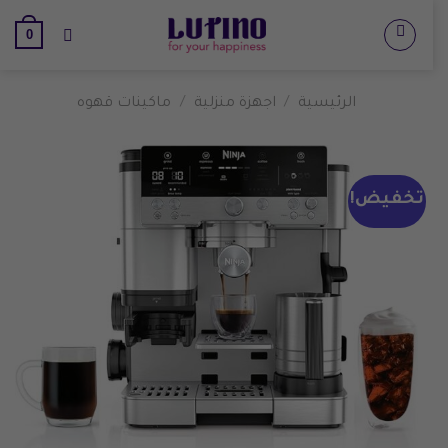
تخطي
0
للمحتوى
الرئيسية
/
اجهزة منزلية
/
ماكينات قهوه
تخفيض!