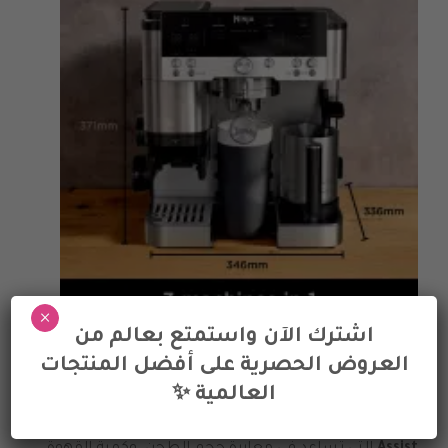
×
اشترك الآن واستمتع بعالم من
العروض الحصرية على أفضل المنتجات
مساعد الباريستا والمعايرة الذكية
العالمية ✨
تتضمن ماكينة
Luxe Café ES601 Silver
تقنية Barista