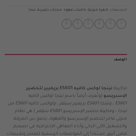
التصنيفات:
اجهزة منزلية
,
ماكينات قهوه
,
منتجات حصرية
,
نينجا
الوصف
ماكينة
نينجا لوكس كافيه ES601 بريميير لتحضير
الإسبريسو
(وتُعرف أيضاً باسم
نينجا لوكس كافيه
ES601
،
ونينجا ES601 بريميير سيلفر
،
ولوكس كافيه ES601 من
نينجا
،
وماكينة تحضير الإسبريسو ES601 سيلفر
) هي نظام
منزلي فاخر لتحضير الإسبريسو والقهوة، يجمع بين المرونة
والتشغيل الآلي الذكي وأداء المقاهي الاحترافية في تصميم
فضي أنيق. استناداً إلى المواصفات الرسمية للمنتج وتقييمات