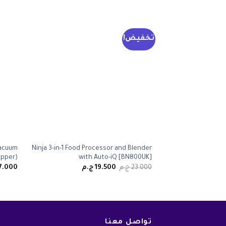
تخفيض!
acuum
Ninja 3-in-1 Food Processor and Blender
opper)
with Auto-iQ [BN800UK]
السعر
السعر
23.000
ج.م
19.500
ج.م
7.000
الأصلي
الحالي
هو:
هو:
23.000 ج.م.
19.500 ج.م.
تواصل معنا