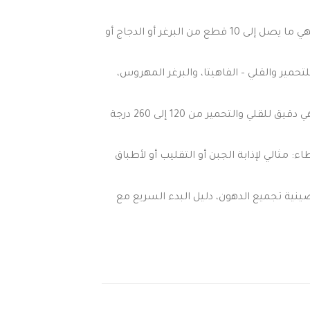
سعة أكبر بنسبة 40% (مقارنةً بـ Ninja Sizzle GR101): يوفر سطح الطهي الواسع لشواية الغرفة مساحةً تكفي لطهي ما يصل إلى 10 قطع من البرغر أو الدجاج أو
ير والقلي – الفاهيتا، والبرغر المهروس،
تحكم أفضل في درجة الحرارة مع تقنية PROTEMP IQ (مقارنةً بجهاز NINJA SIZZLE GR101): اضبط درجة الحرارة لطهي دقيق للقلي والتحمير من 120 إلى 260 درجة
: مثالي لإذابة الجبن أو التقليب أو لأطباق
ة شواء غير لاصقة، صينية تجميع الدهون، دليل البدء السريع مع