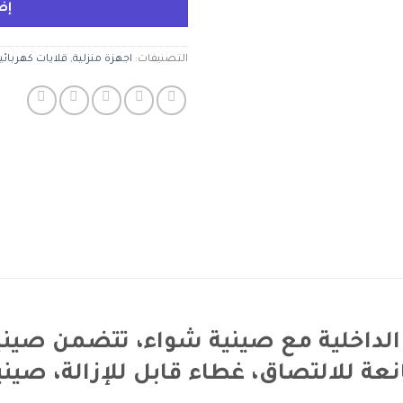
إض
التصنيفات:
اجهزة منزلية
,
قلايات كهربائي
واية نينجا سيزل برو XL الداخلية مع صينية شواء، ت
ة للالتصاق، غطاء قابل للإزالة، صيني