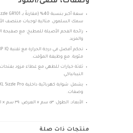
وصفات، فضى/اسود
سمك السلمون. مثالية لوجبات منتصف الأسب
رائحة الفحم الأصيلة للمطبخ: مع صفيحة ال
والمزيد.
مئوية. مع وظيفة المؤقت.
ثلاثة خيارات للطهي مع غطاء مزود بفتحات تهو
التيبانياكي.
وصفات.
الأبعاد: الطول: ٥٣ سم × العرض: ٣٩ سم × الارتفاع: ١٥ سم. مساحة الطهي الإجمالية: ١١٥٠ سم². اللون: فضي/أسود
منتجات ذات صلة