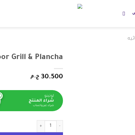
س
ئيه
oor Grill & Plancha
30.500
ج.م
لوتينو
شراء المنتج
شراء عبر واتساب
كمية Ninja Sizzle Pro XL Indoor Grill & Plancha