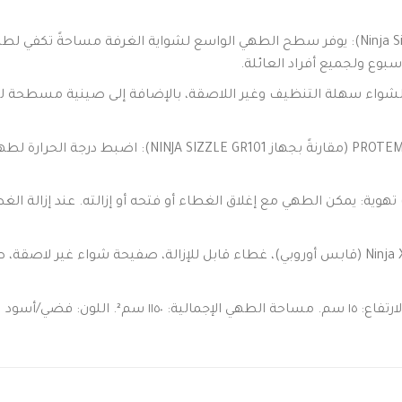
وع ولجميع أفراد العائلة.
شواء سهلة التنظيف وغير اللاصقة، بالإضافة إلى صينية مسطحة للتحم
ية: يمكن الطهي مع إغلاق الغطاء أو فتحه أو إزالته. عند إزالة الغطاء
يشمل: شواية كهربائية داخلية Ninja XL Sizzle Pro (قابس أوروبي)، غطاء قابل للإزالة، صفيح