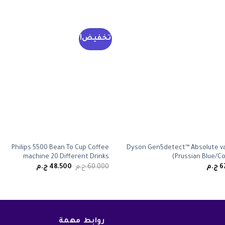
تخفيض!
Philips 5500 Bean To Cup Coffee
Dyson Gen5detect™ Absolute v
machine 20 Different Drinks
(Prussian Blue/C
السعر
السعر
6
ج.م
60.000
ج.م
48.500
ج.م
الأصلي
الحالي
هو:
هو:
60.000 ج.م.
48.500 ج.م.
روابط مهمة