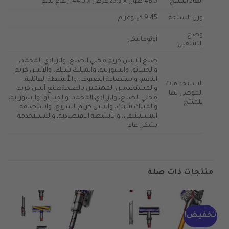
أبعاد المنتج
48.5 طول × 25.5 عرض × 44.5 ارتفاع سم
وزن السلعة
9.45 كيلوغرام
وضع
أوتوماتيكي
التشغيل
صنع الآيس كريم محلي الصنع، والزبادي المجمد،
والجيلاتو، والسوربيه، والميلك شيك، والآيس كريم
الناعم، واستضافة الضيوف، والأنشطة العائلية،
الاستخدامات
والمستخدمين المهتمين بالصحة
صنع آيس كريم
الموصى بها
محلي الصنع، والزبادي المجمد، والجيلاتو، والسوربيه،
للمنتج
والميلك شيك، وآليس كريم السريع، واستضافة
المستشفى، والأنشطة الاقتصادية، والمستخدمة
بشكل عام
منتجات ذات صلة
تخفيض!