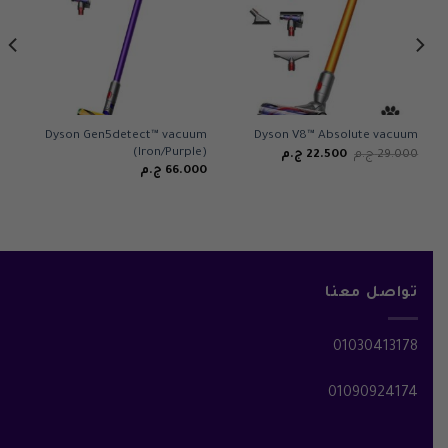
Dyson Gen5detect™ vacuum
Dyson V8™ Absolute vacuum
(Iron/Purple)
السعر
السعر
29.000
ج.م
22.500
ج.م
الأصلي
الحالي
66.000
ج.م
هو:
هو:
29.000 ج.م.
22.500 ج.م.
تواصل معنا
01030413178
01090924174