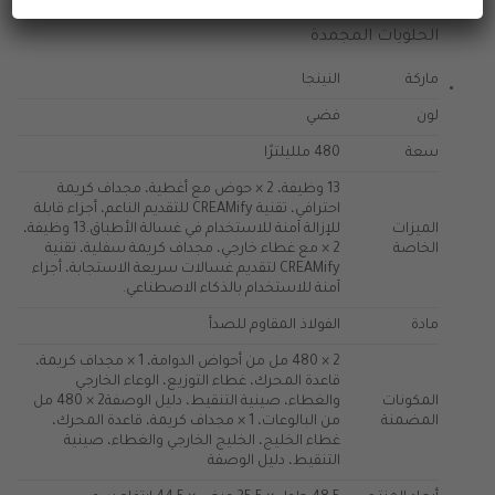
العلامة التجارية رقم 1 في المملكة المتحدة لتصنيع
الحلويات المجمدة
ماركة
النينجا
لون
فضي
سعة
480 ملليلترًا
13 وظيفة، 2 × حوض مع أغطية، مجداف كريمة
احترافي، تقنية CREAMify للتقديم الناعم، أجزاء قابلة
الميزات
للإزالة آمنة للاستخدام في غسالة الأطباق.
13 وظيفة،
الخاصة
2 × مع غطاء خارجي، مجداف كريمة سفلية، تقنية
CREAMify لتقديم غسالات سريعة الاستجابة، أجزاء
آمنة للاستخدام بالذكاء الاصطناعي.
مادة
الفولاذ المقاوم للصدأ
2 × 480 مل من أحواض الدوامة، 1 × مجداف كريمة،
قاعدة المحرك، غطاء التوزيع، الوعاء الخارجي
المكونات
والغطاء، صينية التنقيط، دليل الوصفة
2 × 480 مل
المضمنة
من البالوعات، 1 × مجداف كريمة، قاعدة المحرك،
غطاء الخليج، الخليج الخارجي والغطاء، صينية
التنقيط، دليل الوصفة