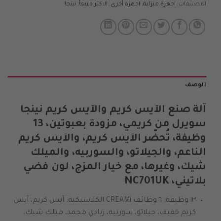
التصنيفات:
اجهزة منزلية
,
اجهزه أخرى
,
الاكثر مبيعاً
,
نينجا
الوصف
آلة صنع الآيس كريم والآيس كريم نينجا
سويرل من كريمي، مزودة بعبوتين، 13
وظيفة، تُحضّر الآيس كريم، والآيس كريم
الناعم، والجيلاتو، والسوربيه، والميلك
شيك، وغيرها، مع خيار المزج، لون فضي
بلاتيني، NC701UK
١٣ وظيفة: ٦ وظائف CREAMi الكلاسيكية: آيس كريم، آيس
كريم خفيف، جيلاتو، سوربيه، زبادي مجمد، ميلك شيك،