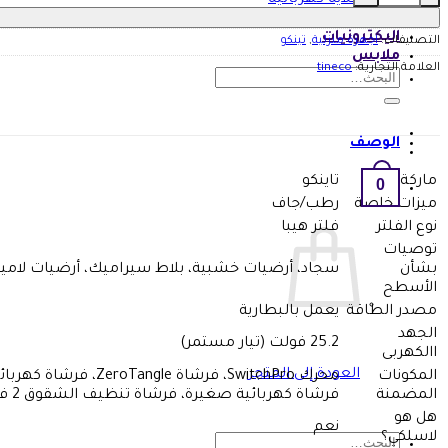
غلايه كهربائيه
اجهزه أخرى
اليكترونيات
التصنيفات:
اجهزة منزلية
,
تينكو
ملابس
العلامة التجارية:
tineco
البحث
عن:
الوصف
ماركة
تاينكو
0
ميزات خاصة
رطب/جاف
نوع الفلتر
فلتر هيبا
توصيات
بشأن
سجاد، أرضيات خشبية، بلاط سيراميك، أرضيات لام
الأسطح
مصدر الطاقة
يعمل بالبطارية
الجهد
25.2 فولت (تيار مستمر)
االكهربى
العودة إلى المتجر
المكونات
محرك SwitchPro، فرشاة ZeroTangle، فرشاة كهربائية صغيرة، فرشاة تنظيف الشقوق 2 في 1، بكرة فرشاة بديلة، أداة تنظيف، قاعدة تجفيف وشحن
المضمنة
فرشاة كهربائية صغيرة، فرشاة تنظيف الشقوق 2 في 1، بكرة فرشاة بديلة، أداة تنظيف، مجفف وشاحن…
هل هو
نعم
لاسلكي؟
البحث