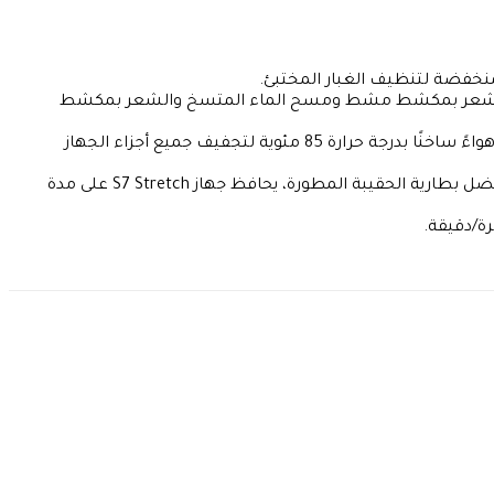
 التقاط الشعر بمكشط مشط ومسح الماء المتسخ والشعر بمكشط
نظام التنظيف الذاتي فلاش دراي: يستخدم الماء العذب الساخن لإذابة البقع بفعالية من الأنبوب إلى أسطوانة الفرشاة، ثم يستخدم هواءً ساخنًا بدرجة حرارة 85 مئوية لتجفيف جميع أجزاء الجهاز
مدة تشغيل تصل إلى 50 دقيقة: يقوم نظام Tineco iLoop بضبط كل من الماء النظيف والماء الملوث وطاقة البطارية باستمرار. بفضل بطارية الحقيبة المطورة، يحافظ جهاز S7 Stretch على مدة