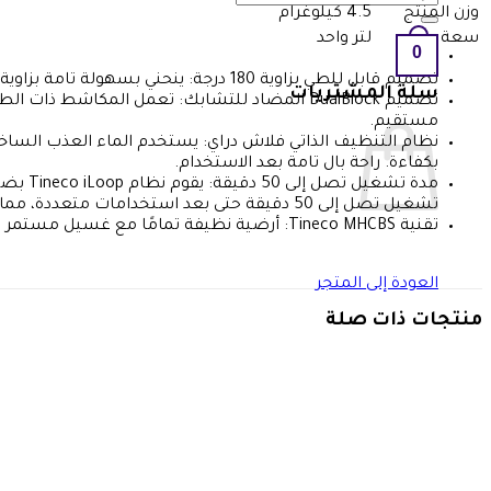
عن:
وزن المنتج
4.5 كيلوغرام
سعة
لتر واحد
0
تصميم قابل للطي بزاوية 180 درجة: ينحني بسهولة تامة بزاوية 180 درجة، مما يسمح بسهولة المناورة تحت الأثاث أو في المناطق المنخفضة لتنظيف الغبار المختبئ.
سلة المشتريات
تصميم DualBlock المضاد للتشابك: تعمل الم
مستقيم.
بكفاءة. راحة بال تامة بعد الاستخدام.
تشغيل تصل إلى 50 دقيقة حتى بعد استخدامات متعددة، مما يطيل عمره الافتراضي بشكل فعال.
تقنية Tineco MHCBS: أرضية نظيفة تمامًا مع غسيل مستمر بالماء العذب وإعادة تدوير فعالة للمياه المتسخة، بمعدل ثابت 450 مرة/دقيقة.
العودة إلى المتجر
منتجات ذات صلة