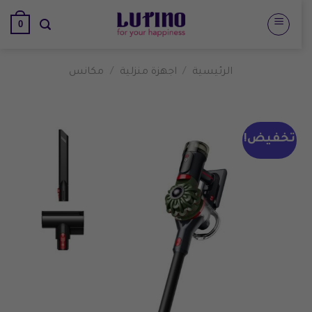
تخطي
0
للمحتوى
الرئيسية
/
اجهزة منزلية
/
مكانس
تخفيض!