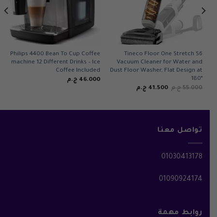
Philips 4400 Bean To Cup Coffee
Tineco Floor One Stretch S6
machine 12 Different Drinks – Ice
Vacuum Cleaner for Water and
Coffee Included
Dust Floor Washer, Flat Design at
180°
46.000
ج.م
السعر
السعر
55.000
ج.م
41.500
ج.م
الأصلي
الحالي
هو:
هو:
55.000 ج.م.
41.500 ج.م.
تواصل معنا
01030413178
01090924174
روابط مهمة