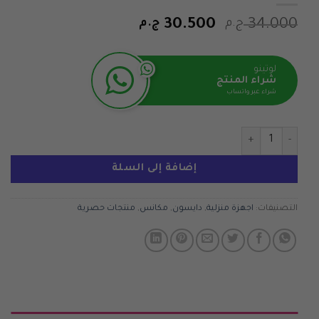
السعر
السعر
34.000
ج.م
30.500
ج.م
الأصلي
الحالي
هو:
هو:
لوتينو
34.000 ج.م.
30.500 ج.م.
شراء المنتج
شراء عبر واتساب
كمية V8 Cyclone
إضافة إلى السلة
التصنيفات:
اجهزة منزلية
,
دايسون
,
مكانس
,
منتجات حصرية