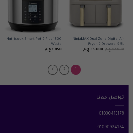
Nutricook Smart Pot 2 Plus 1500
NinjaMAX Dual Zone Digital Air
Watts
Fryer, 2 Drawers, 9.5L
السعر
السعر
42.000
ج.م
35.000
ج.م
1.850
ج.م
الأصلي
الحالي
هو:
هو:
42.000 ج.م.
35.000 ج.م.
2
1
تواصل معنا
01030413178
01090924174